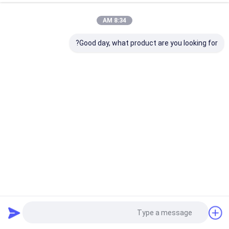
8:34 AM
Good day, what product are you looking for?
شکل زیبا 30MB/S 3.0 3.1 3.2 USB فلش درایو Cola می تواند
شکل فلزی USB Stick
درایو فلش USB 3.0
2025-04-09
18 نظرات