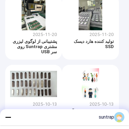
2025-11-20
2025-11-20
تولید کننده هارد دیسک
پشتیبانی از لوگوی لیزری
SSD
مشتری Suntrap روی
سر USB
خونه
2025-10-13
2025-10-13
شرکت فناوری الکترونیکی شنژن سانترپ با مسئولیت محدود
در سال
محصولات
درایو فلش USB شکل آدم
درایو فلزی جدید
2009 تأسیس شد.
"سنتراپ"
suntrap
متعهد به تبدیل شدن به تولیدکننده و رهبر فروش محصولات مرتبط با
نمایش VR
پردازش صنعت ذخیره سازی در چین.