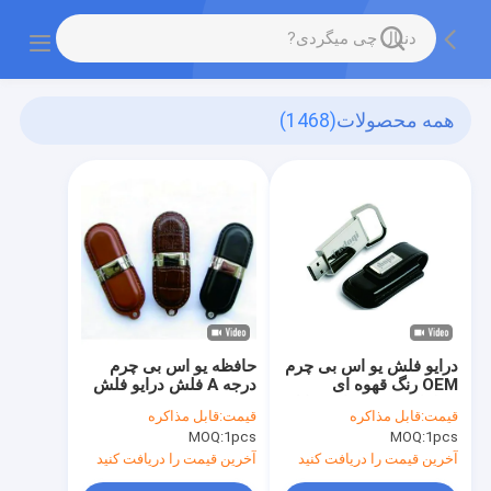
همه محصولات
(1468)
درایو فلش یو اس بی چرم
حافظه یو اس بی چرم
OEM رنگ قهوه ای
درجه A فلش درایو فلش
محلول ذخیره سازی قابل
یو اس بی چرم با چیپ
قیمت:
قابل مذاکره
قیمت:
قابل مذاکره
حمل شیک بادوام ایده آل
درجه A و نمای بیرونی
MOQ:
1pcs
MOQ:
1pcs
برای هدایای شرکتی و
چرم برای مدیران
رویدادها
آخرین قیمت را دریافت کنید
آخرین قیمت را دریافت کنید