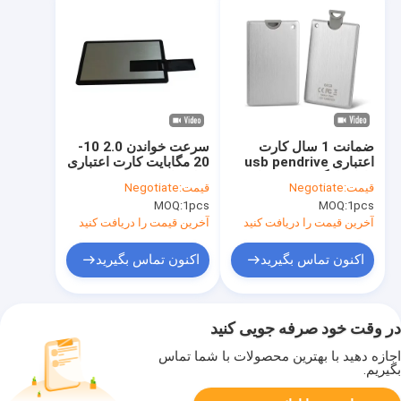
ضمانت 1 سال کارت
سرعت خواندن 2.0 10-
اعتباری usb pendrive
20 مگابایت کارت اعتباری
دارای لوگوی USB چاپ
میله های USB بدنه
قیمت:
Negotiate
قیمت:
Negotiate
صفحه نمایش مناسب
پلاستیکی ارسال با
MOQ:
1pcs
MOQ:
1pcs
برای ذخیره سازی و
اکسپرس مانند گزینه
ارتقای فایل امن
ذخیره داده فشرده DHL
آخرین قیمت را دریافت کنید
آخرین قیمت را دریافت کنید
اکنون تماس بگیرید
اکنون تماس بگیرید
در وقت خود صرفه جویی کنید
اجازه دهید با بهترین محصولات با شما تماس
بگیریم.