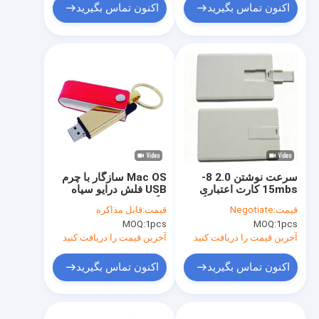
اکنون تماس بگیرید
اکنون تماس بگیرید
سرعت نوشتن 2.0 8-
Mac OS سازگار با چرم
15mbs کارت اعتباری
USB فلش درایو سیاه
USB فلش درایو با لوگو
رنگ سهام سفارشی
قیمت:
Negotiate
قیمت:
قابل مذاکره
پشتیبانی OEM ساخت
OEM طراحی شیک
MOQ:
1pcs
MOQ:
1pcs
ماندگار و طراحی آسان
ماندگار مناسب برای هدیه
برای حمل
های شرکتی
آخرین قیمت را دریافت کنید
آخرین قیمت را دریافت کنید
اکنون تماس بگیرید
اکنون تماس بگیرید