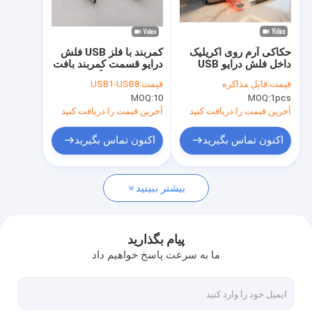
درباره ما
تور کارخانه
حکاکی آرم روی اکریلیک
کمربند با فلز USB فلش
داخل فلش درایو USB
درایو قسمت کمربند بافت
کنترل کیفیت
پشتیبانی انتخابی عالی
می تواند هر رنگ
قیمت:
قابل مذاکره
قیمت:
USB1-USB8
برای کنفرانس ها و
سفارشی را انجام دهد
MOQ:
10
MOQ:
1pcs
نمایشگاه های فنی
قسمت فلزی می تواند
با ما تماس بگیرید
لیزر یا لوگو سفارشی را
آخرین قیمت را دریافت کنید
آخرین قیمت را دریافت کنید
چاپ کند
اخبار
اکنون تماس بگیرید
اکنون تماس بگیرید
پرونده ها
بیشتر ببینید
درایوهای فلش USB سفارشی
پیام بگذارید
ما به سرعت پاسخ خواهیم داد
درایو فلش USB 3.0
فلش درایو USB فلزی