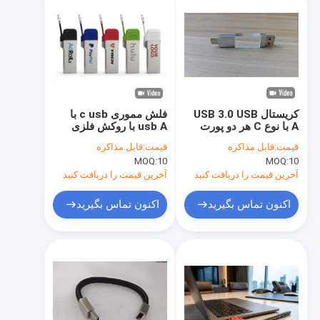
کریستال USB 3.0 USB
فلش مموری c usb با
A با نوع C هر دو پورت
usb A با روکش فلزی
خواندن بسیار سریع بخش
زنجیره ای کوچک می تواند
قیمت:
قابل مذاکره
قیمت:
قابل مذاکره
کریستال می تواند لوگو
لیزر و چاپ لوگو با
MOQ:
10
MOQ:
10
حکاکی بخش فلزی می
سرعت 3.2 usb و 3.1
تواند لوگو لیزر در داخل دو
usb
آخرین قیمت را دریافت کنید
آخرین قیمت را دریافت کنید
تراشه فلش دارند
اکنون تماس بگیرید
اکنون تماس بگیرید
خونه
محصولات
نمایش VR