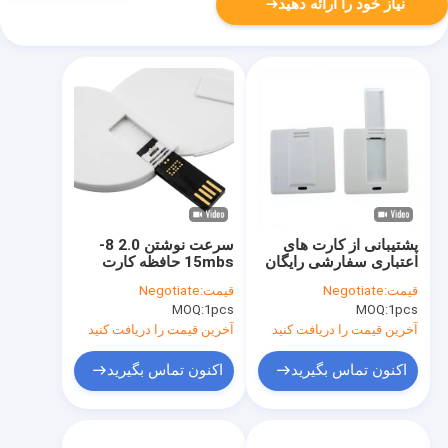
نیاز خود را ارائه دهید
پشتیبانی از کارت های
سرعت نوشتن 2.0 8-
اعتباری سفارشی رایگان
15mbs حافظه کارت
USB Sticks با 1 سال
اعتباری usb با ساخت و
قیمت:
Negotiate
قیمت:
Negotiate
ضمانت ارائه راه حل های
ساز ماندگار و عملکرد
MOQ:
1pcs
MOQ:
1pcs
ذخیره دیجیتال امن
مناسب برای مدیریت داده
های کسب و کار
آخرین قیمت را دریافت کنید
آخرین قیمت را دریافت کنید
اکنون تماس بگیرید
اکنون تماس بگیرید