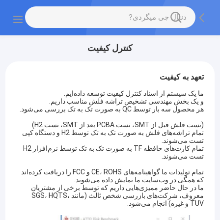
کنترل کیفیت
تعهد به کیفیت
ما یک سیستم از اسناد کنترل کیفیت توسعه داده‌ایم.
و یک بخش مهندسی تشخیص تراشه فلش مناسب داریم.
هر محصول سه بار توسط QC به صورت تک به تک بررسی می‌شود.
(تست فلش قبل از SMT، تست PCBA بعد از SMT، تست H2)
تمام تراشه‌های فلش به صورت تک به تک توسط H2 و دستگاه کپی
تست می‌شوند.
تمام کارت‌های حافظه TF به صورت تک به تک توسط نرم‌افزار H2
تست می‌شوند.
تمام تولیدات ما گواهینامه‌های CE، ROHS و FCC را دریافت کرده‌اند
که همگی در وب‌سایت ما نمایش داده می‌شوند.
ما در حال حاضر ممیزی‌هایی داریم که توسط برخی از مشتریان
معروف، شرکت‌های بازرسی شخص ثالث (مانند SGS، HQTS،
TUV و غیره) انجام می‌شود.