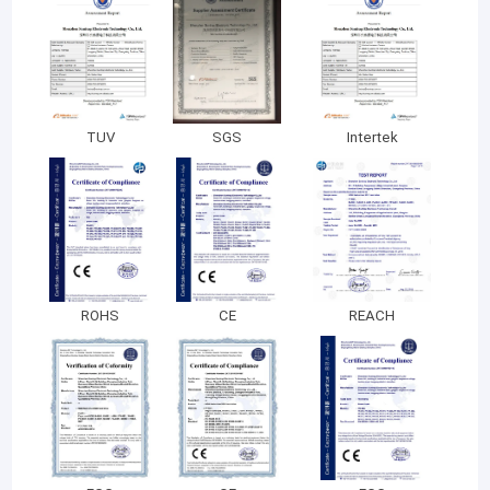
TUV
SGS
Intertek
ROHS
CE
REACH
خونه
شرکت فناوری الکترونیکی شنژن سانترپ با مسئولیت محدود
در سال
محصولات
2009 تأسیس شد.
متعهد به تبدیل شدن به تولیدکننده و رهبر فروش محصولات مرتبط با
نمایش VR
پردازش صنعت ذخیره سازی در چین.