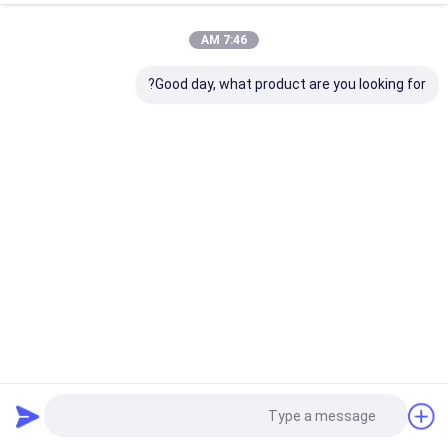
7:46 AM
Good day, what product are you looking for?
انتقال سریع داده 3.0 USB Flash Drive خواندن 100MBS نوشتن
50MBS
درایو فلش USB 3.0
2025-09-19
561 نظرات