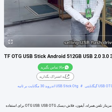
حالا تماس بگیرید
به اشتراک بگذارید
#
USB Stick Otg اندروید 30 مگابایت بر ثانیه
3 در یک USB Otg اندروید USB Stick 512GB 2.0 3.0 با آیفون 3 در یک USB مزیتاز تلفن همراه، آیفون، فلاش دیسک OTG USB: USB OTG برای استفاده
هده بیشتر