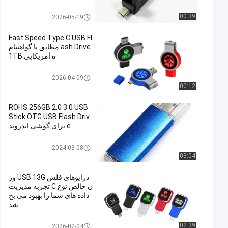
نوع C OTG USB فلش دیسک
00:39
2026-05-19
Fast Speed ​​Type C USB Fl
ash Drive مطابق با گواهینام
ه آمریکایی 1TB
نوع C OTG USB فلش دیسک
2026-04-09
00:12
ROHS 256GB 2.0 3.0 USB
Stick OTG USB Flash Driv
e برای گوشی اندروید
نوع C OTG USB فلش دیسک
2024-03-08
03:04
درایوهای فلش USB 13G وز
ن خالص نوع C تجربه مدیریت
داده های شما را بهبود می بخ
شد
نوع C OTG USB فلش دیسک
02:39
2026-02-04