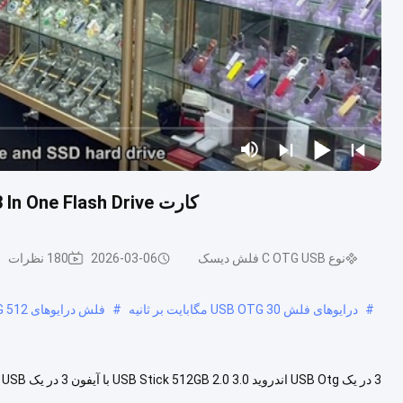
کارت TF OTG USB Stick Android 512GB USB 2.0 3.0 3 In One Flash Drive
نوع C OTG USB فلش دیسک
2026-03-06
180 نظرات
#
درایوهای فلش USB OTG 30 مگابایت بر ثانیه
#
فلش درایوهای USB OTG 512 گیگابایتی
از کامپیوتر و تلفن خوب است، این شکل ها تلفن اندرویدی و آیفون همه ...
مشا