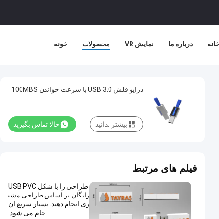
خانه
درباره ما
نمایش VR
محصولات
خونه
درایو فلش USB 3.0 با سرعت خواندن 100MBS
بیشتر بدانید
حالا تماس بگیرید
فیلم های مرتبط
طراحی را با شکل USB PVC
رایگان بر اساس طراحی مشت
ری انجام دهید. بسیار سریع ان
جام می شود.