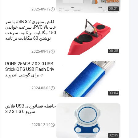
درایو فلش USB 3.0
00:21
2025-09-19
فلش مموری USB 3.2 با سر
عت بالا PVC، سرعت خواندن
150 مگابایت بر ثانیه، سرعت
نوشتن 60 مگابایت بر ثانیه
درایو فلش USB 3.0
00:35
2025-09-19
ROHS 256GB 2.0 3.0 USB
Stick OTG USB Flash Driv
e برای گوشی اندروید
نوع C OTG USB فلش دیسک
2024-03-08
03:04
حافظه فضانوردی USB فلاش
سریع 3.0 3.1 3.2
درایو فلش USB 3.0
2025-12-10
02:39