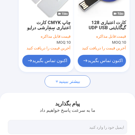
درباره ما
تور کارخانه
کارت اعتباری 128
چاپ CMYK کارت
گیگابایتی UDP USB
اعتباری سفارشی درایو
کنترل کیفیت
Sticks 2.0 Mini Round
USB 64 گیگابایت 128
قیمت:
قابل مذاکره
قیمت:
قابل مذاکره
Shapes CMYK Print
گیگابایت 2.0 3.0 ODM
MOQ:
10
MOQ:
10
OEM
Logo
با ما تماس بگیرید
آخرین قیمت را دریافت کنید
آخرین قیمت را دریافت کنید
اخبار
اکنون تماس بگیرید
اکنون تماس بگیرید
پرونده ها
بیشتر ببینید
درایوهای فلش USB سفارشی
پیام بگذارید
ما به سرعت پاسخ خواهیم داد
درایو فلش USB 3.0
فلش درایو USB فلزی