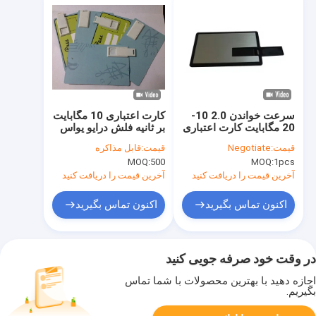
سرعت خواندن 2.0 10-
کارت اعتباری 10 مگابایت
20 مگابایت کارت اعتباری
بر ثانیه فلش درایو یواس
میله های USB بدنه
بی حافظه کامل استیک یو
قیمت:
Negotiate
قیمت:
قابل مذاکره
پلاستیکی ارسال با
اس بی سفارشی
MOQ:
500
MOQ:
1pcs
اکسپرس مانند گزینه
ذخیره داده فشرده DHL
آخرین قیمت را دریافت کنید
آخرین قیمت را دریافت کنید
اکنون تماس بگیرید
اکنون تماس بگیرید
در وقت خود صرفه جویی کنید
اجازه دهید با بهترین محصولات با شما تماس
بگیریم.