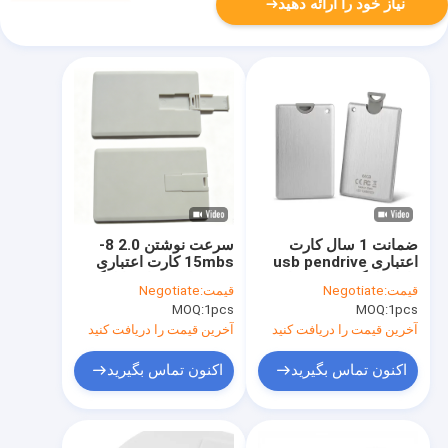
نیاز خود را ارائه دهید
ضمانت 1 سال کارت
سرعت نوشتن 2.0 8-
اعتباری usb pendrive
15mbs کارت اعتباری
دارای لوگوی USB چاپ
USB فلش درایو با لوگو
قیمت:
Negotiate
قیمت:
Negotiate
صفحه نمایش مناسب
پشتیبانی OEM ساخت
MOQ:
1pcs
MOQ:
1pcs
برای ذخیره سازی و
ماندگار و طراحی آسان
ارتقای فایل امن
برای حمل
آخرین قیمت را دریافت کنید
آخرین قیمت را دریافت کنید
اکنون تماس بگیرید
اکنون تماس بگیرید