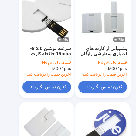
پشتیبانی از کارت های
سرعت نوشتن 2.0 8-
اعتباری سفارشی رایگان
15mbs حافظه کارت
USB Sticks با 1 سال
اعتباری usb با ساخت و
قیمت:
Negotiate
قیمت:
Negotiate
ضمانت ارائه راه حل های
ساز ماندگار و عملکرد
MOQ:
1pcs
MOQ:
1pcs
ذخیره دیجیتال امن
مناسب برای مدیریت داده
های کسب و کار
آخرین قیمت را دریافت کنید
آخرین قیمت را دریافت کنید
اکنون تماس بگیرید
اکنون تماس بگیرید
خونه
محصولات
نمایش VR