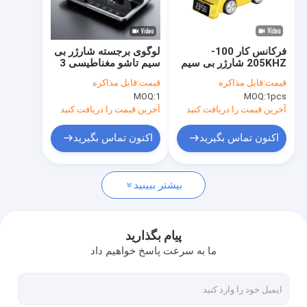
درباره ما
تور کارخانه
فرکانس کار 100-
لوگوی برجسته شارژر بی
205KHZ شارژر بی سیم
سیم تاشو مغناطیسی 3
کنترل کیفیت
چند عملکردی با سقف
در 1 با پایه چرمی
قیمت:
قابل مذاکره
قیمت:
قابل مذاکره
تلفن کارایی بالا شارژ
MOQ:
1
MOQ:
1pcs
با ما تماس بگیرید
آخرین قیمت را دریافت کنید
آخرین قیمت را دریافت کنید
اخبار
اکنون تماس بگیرید
اکنون تماس بگیرید
پرونده ها
بیشتر ببینید
درایوهای فلش USB سفارشی
پیام بگذارید
ما به سرعت پاسخ خواهیم داد
درایو فلش USB 3.0
فلش درایو USB فلزی