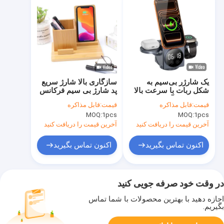
یک شارژر بی‌سیم به
سازگاری بالا شارژ سریع
شکل ربات با سرعت بالا
پد شارژ بی سیم فرکانس
که می‌توان آن را افزایش
کاری 100-205KHZ برای
قیمت:
قابل مذاکره
قیمت:
قابل مذاکره
داد و جمع کرد
دستگاه های فعال Qi
MOQ:
1pcs
MOQ:
1pcs
آخرین قیمت را دریافت کنید
آخرین قیمت را دریافت کنید
اکنون تماس بگیرید
اکنون تماس بگیرید
در وقت خود صرفه جویی کنید
اجازه دهید با بهترین محصولات با شما تماس
بگیریم.