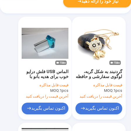
نیاز خود را ارائه دهید
گردنبند به شکل گربه،
الماس USB فلش درایو
لوگوی سفارشی و حافظه
خوب برای هدیه بانو با
USB استیک بسیار
جواهرات USB فلش درایو
قیمت:
قابل مذاکره
قیمت:
قابل مذاکره
مناسب برای هدیه
همچنین می تواند لیزر
MOQ:
1pcs
MOQ:
1pcs
تعطیلات
لوگو بر روی فلز
سفارشی ساخته شده
آخرین قیمت را دریافت کنید
آخرین قیمت را دریافت کنید
usb لوگو و جعبه
اکنون تماس بگیرید
اکنون تماس بگیرید