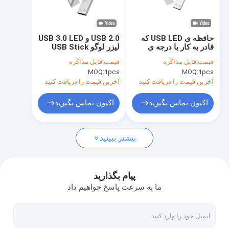
درباره ما
تور کارخانه
حافظه ی USB LED که
USB 2.0 و USB 3.0 LED
قادر به کار با درجه ی
لیزر لوگو USB Stick
کنترل کیفیت
منفی 50 تا 80 درجه
مواد فلزی پشتیبانی داده
قیمت:
قابل مذاکره
قیمت:
قابل مذاکره
سانتیگراد است که برای
آپلود مناسب برای انتقال
MOQ:
1pcs
MOQ:
1pcs
پردازش داده های دمای
و ذخیره سازی داده های
با ما تماس بگیرید
شدید مناسب است
بزرگ
آخرین قیمت را دریافت کنید
آخرین قیمت را دریافت کنید
اخبار
اکنون تماس بگیرید
اکنون تماس بگیرید
پرونده ها
بیشتر ببینید
درایوهای فلش USB سفارشی
پیام بگذارید
ما به سرعت پاسخ خواهیم داد
درایو فلش USB 3.0
فلش درایو USB فلزی