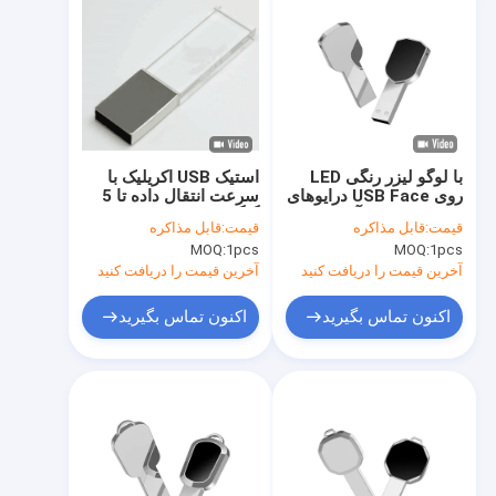
با لوگو لیزر رنگی LED
استیک USB اکریلیک با
روی USB Face درایوهای
سرعت انتقال داده تا 5
USB با قابلیت آپلود داده
گیگابیت بر ثانیه بسته
قیمت:
قابل مذاکره
قیمت:
قابل مذاکره
های سفارشی شده برای
سفارشی شده دسترسی
MOQ:
1pcs
MOQ:
1pcs
هدیه های شرکتی
سریع به داده ها را تضمین
می کند که نشانگر حکاکی
آخرین قیمت را دریافت کنید
آخرین قیمت را دریافت کنید
روی قسمت اکریلیک
است.
اکنون تماس بگیرید
اکنون تماس بگیرید
خونه
محصولات
نمایش VR