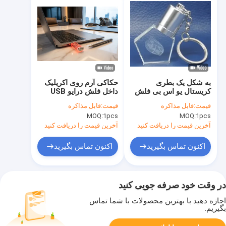
به شکل یک بطری
حکاکی آرم روی اکریلیک
کریستال یو اس بی فلش
داخل فلش درایو USB
درایو 3.0 سرعت انتقال
پشتیبانی انتخابی عالی
قیمت:
قابل مذاکره
قیمت:
قابل مذاکره
سریع لوگو حکاکی قوطی
برای کنفرانس ها و
MOQ:
1pcs
MOQ:
1pcs
کریستال طراحی بادوام
نمایشگاه های فنی
آخرین قیمت را دریافت کنید
آخرین قیمت را دریافت کنید
اکنون تماس بگیرید
اکنون تماس بگیرید
در وقت خود صرفه جویی کنید
اجازه دهید با بهترین محصولات با شما تماس
بگیریم.